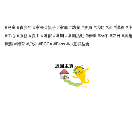
#兒童 #青少年 #家長 #親子 #家庭 #幼兒 #會員 #活動 #班 #課程 #小
#中心 #服務 #義工 #暑假 #暑期 #暑期活動 #春季 #秋冬 #節日 #興趣
康樂 #體育 #戶外 #BGCA #Fans #小童群益會