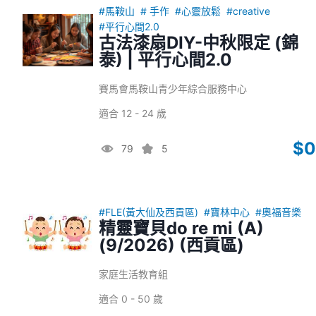
#馬鞍山
# 手作
#心靈放鬆
#creative
#平行心間2.0
古法漆扇DIY-中秋限定 (錦
泰) | 平行心間2.0
賽馬會馬鞍山青少年綜合服務中心
適合 12 - 24 歲
$0
79
5
#FLE(黃大仙及西貢區)
#寶林中心
#奧福音樂
精靈寶貝do re mi (A)
(9/2026) (西貢區)
家庭生活教育組
適合 0 - 50 歲