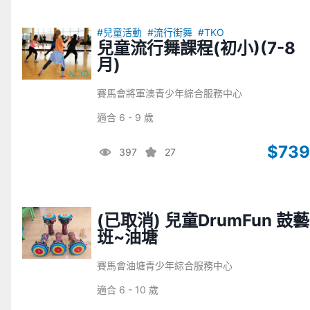
#兒童活動
#流行街舞
#TKO
兒童流行舞課程(初小)(7-8
月)
賽馬會將軍澳青少年綜合服務中心
適合 6 - 9 歲
$739
397
27
(已取消) 兒童DrumFun 鼓藝
班~油塘
賽馬會油塘青少年綜合服務中心
適合 6 - 10 歲