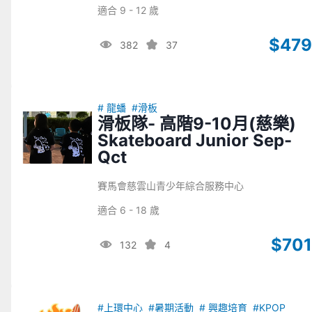
適合 9 - 12 歲
$479
382
37
# 龍蟠
#滑板
滑板隊- 高階9-10月(慈樂)
Skateboard Junior Sep-
Qct
賽馬會慈雲山青少年綜合服務中心
適合 6 - 18 歲
$701
132
4
#上環中心
#暑期活動
# 興趣培育
#KPOP