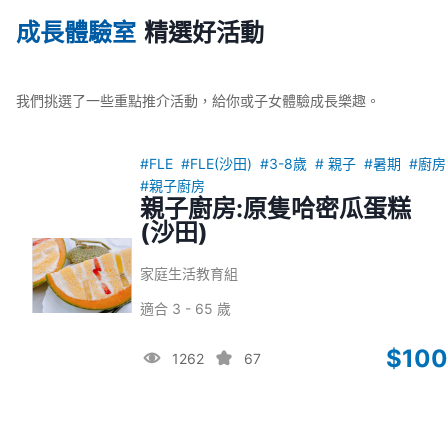
成長體驗室
精選好活動
我們挑選了一些重點推介活動，給你或子女體驗成長樂趣。
#FLE
#FLE(沙田)
#3-8歲
# 親子
#暑期
#廚房
#親子廚房
親子廚房:原隻哈密瓜蛋糕
(沙田)
家庭生活教育組
適合 3 - 65 歲
$100
1262
67